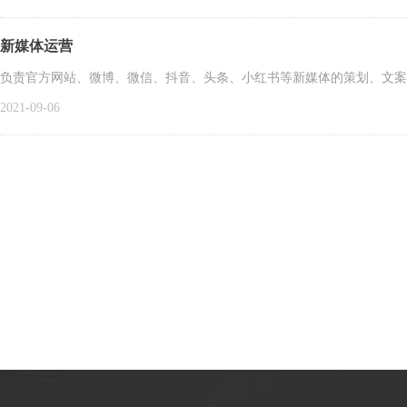
新媒体运营
负责官方网站、微博、微信、抖音、头条、小红书等新媒体的策划、文
.负责公司相关样品、产品、项目等所需素材的策划与制作，包括不限于
2021-09-06